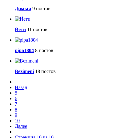
Димыч
9 постов
Йети
11 постов
pipa1804
8 постов
Bezimeni
18 постов
Назад
5
6
7
8
9
10
Далее
Страница 10 из 10