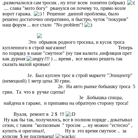
,размочалился сам тросик , ну итог всем понятен (обрыв)
.... слава "мото богу" рванулся он почему то, прямо возле
ворот гаража.
! Решение данной проблемы, было
решено достаточно оперативно, и быстро, чуток "покурив"
наш форум ... все стало "No problem"!
Это обрывок родного тросика, и кусок троса
купленного в строй магазине! Теперь
по порядку в наше "смутное" (ну там валюта ,инфляция прет
как дурная
!!! ) ... время , все можно решить так
сказать малой кровью!
1е. Был куплен трос в строй маркете "Эпицентр"
(немецкий) 1 метр цена 30 грвн.
2е. На авто рынке бобышку троса 5
грвн. Та что в ручке сцепы!
3е .Бобышка спицы,
найдена в гараже, и припаяна на обратную сторону троса!
Вуаля, ремонт в 2 $ !!!
Ну как бы так, получилось, все в полном поряде , докатывал
сезон, с таким "колхозным " тросом ,.. ну можно "естесно" ,
купить и оригинал!, Ну в это время смутное .. за
курсом $ не поспеваеш!