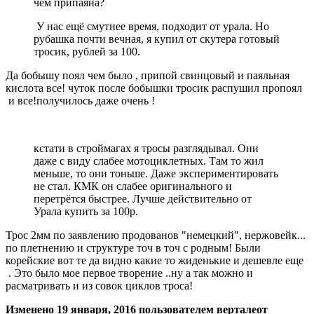
чем припаяна?
У нас ещё смутнее время, подходит от урала. Но
рубашка почти вечная, я купил от скутера готовый
тросик, рублей за 100.
Да бобышу поял чем было , припой свинцовый и паяльная
кислота все! чуток после бобышки тросик распушил пропоял
и все!получилось даже очень !
кстати в строймагах я тросы разглядывал. Они
даже с виду слабее мотоциклетных. Там то жил
меньше, то они тоньше. Даже экспериментировать
не стал. КМК он слабее оригинального и
перетрётся быстрее. Лучше действительно от
Урала купить за 100р.
Трос 2мм по заявлению продованов "немецкий", нержовейк...
по плетнению и структуре точ в точ с родным! Были
корейские вот те да видно какие то жиденькие и дешевле еще
. Это было мое первое творение ..ну а так можно и
расматривать и из совок циклов троса!
Изменено
19 января, 2016
пользователем верталеот