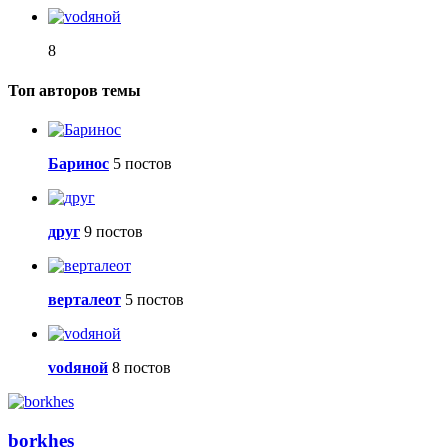
8
Топ авторов темы
Баринос
5 постов
друг
9 постов
верталеот
5 постов
vоdяной
8 постов
borkhes