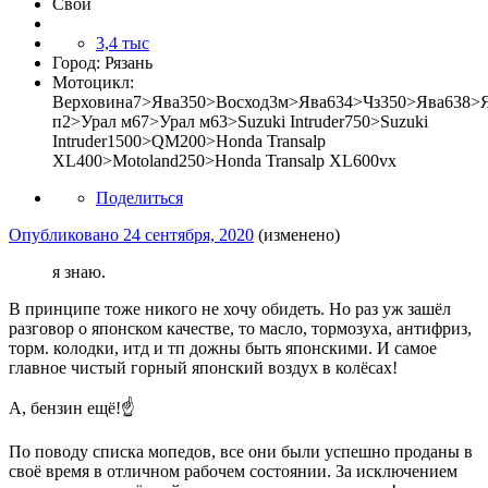
Свой
3,4 тыс
Город:
Рязань
Мотоцикл:
Верховина7>Ява350>Восход3м>Ява634>Чз350>Ява638>
п2>Урал м67>Урал м63>Suzuki Intruder750>Suzuki
Intruder1500>QM200>Honda Transalp
XL400>Motoland250>Honda Transalp XL600vx
Поделиться
Опубликовано
24 сентября, 2020
(изменено)
я знаю.
В принципе тоже никого не хочу обидеть. Но раз уж зашёл
разговор о японском качестве, то масло, тормозуха, антифриз,
торм. колодки, итд и тп дожны быть японскими. И самое
главное чистый горный японский воздух в колёсах!
А, бензин ещё!☝
По поводу списка мопедов, все они были успешно проданы в
своё время в отличном рабочем состоянии. За исключением