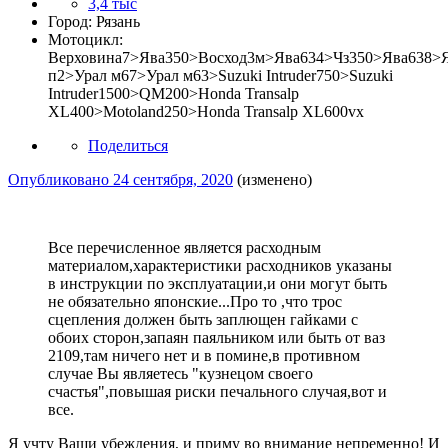
3,4 тыс
Город:
Рязань
Мотоцикл:
Верховина7>Ява350>Восход3м>Ява634>Чз350>Ява638>
п2>Урал м67>Урал м63>Suzuki Intruder750>Suzuki
Intruder1500>QM200>Honda Transalp
XL400>Motoland250>Honda Transalp XL600vx
Поделиться
Опубликовано
24 сентября, 2020
(изменено)
Все перечисленное является расходным
материалом,характеристики расходников указаны
в инструкции по эксплуатации,и они могут быть
не обязательно японские...Про то ,что трос
сцепления должен быть заплющен гайками с
обоих сторон,запаян паяльником или быть от ваз
2109,там ничего нет и в помине,в противном
случае Вы являетесь "кузнецом своего
счастья",повышая риски печального случая,вот и
все.
Я учту Ваши убеждения, и приму во внимание непременно! И