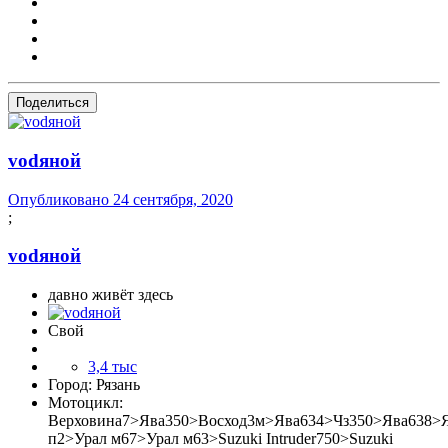
Поделиться
vоdяной
Опубликовано
24 сентября, 2020
;
vоdяной
давно живёт здесь
Свой
3,4 тыс
Город:
Рязань
Мотоцикл:
Верховина7>Ява350>Восход3м>Ява634>Чз350>Ява638>
п2>Урал м67>Урал м63>Suzuki Intruder750>Suzuki