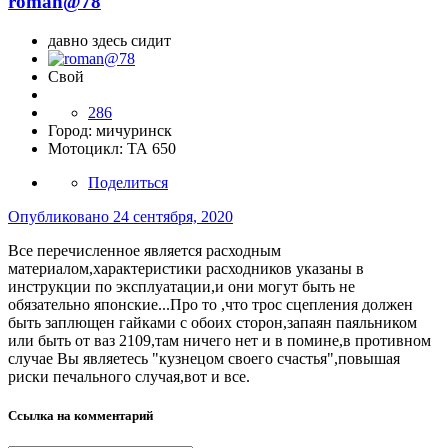
roman@78
давно здесь сидит
Свой
286
Город:
мичуринск
Мотоцикл:
ТА 650
Поделиться
Опубликовано
24 сентября, 2020
Все перечисленное является расходным
материалом,характеристики расходников указаны в
инструкции по эксплуатации,и они могут быть не
обязательно японские...Про то ,что трос сцепления должен
быть заплющен гайками с обоих сторон,запаян паяльником
или быть от ваз 2109,там ничего нет и в помине,в противном
случае Вы являетесь "кузнецом своего счастья",повышая
риски печального случая,вот и все.
Ссылка на комментарий