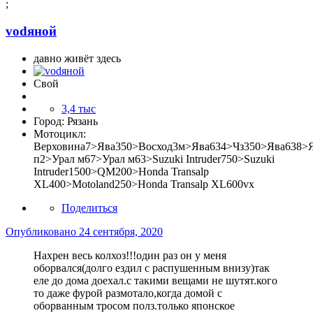
;
vоdяной
давно живёт здесь
Свой
3,4 тыс
Город:
Рязань
Мотоцикл:
Верховина7>Ява350>Восход3м>Ява634>Чз350>Ява638>
п2>Урал м67>Урал м63>Suzuki Intruder750>Suzuki
Intruder1500>QM200>Honda Transalp
XL400>Motoland250>Honda Transalp XL600vx
Поделиться
Опубликовано
24 сентября, 2020
Нахрен весь колхоз!!!один раз он у меня
оборвался(долго ездил с распушенным внизу)так
еле до дома доехал.с такими вещами не шутят.кого
то даже фурой размотало,когда домой с
оборванным тросом полз.только японское