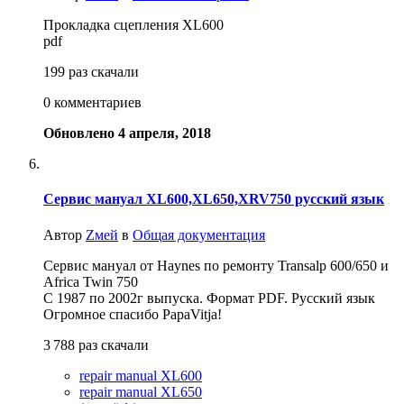
Прокладка сцепления XL600
pdf
199 раз скачали
0 комментариев
Обновлено
4 апреля, 2018
Сервис мануал XL600,XL650,XRV750 русский язык
Автор
Zмей
в
Общая документация
Сервис мануал от Haynes по ремонту Transalp 600/650 и
Africa Twin 750
С 1987 по 2002г выпуска. Формат PDF. Русский язык
Огромное спасибо PapaVitja!
3 788 раз скачали
repair manual XL600
repair manual XL650