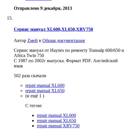
Отправлено
9 декабря, 2013
Сервис мануал XL600,XL650,XRV750
Автор
Zмей
в
Общая документация
Сервис мануал от Haynes по ремонту Transalp 600/650 и
Africa Twin 750
С 1987 по 2002г выпуска. Формат PDF. Английский
язык
502 раза скачали
repair manual XL600
repair manual XL650
(и ещё 1 )
C тегом:
repair manual XL600
repair manual XL650
repair manual XRV750