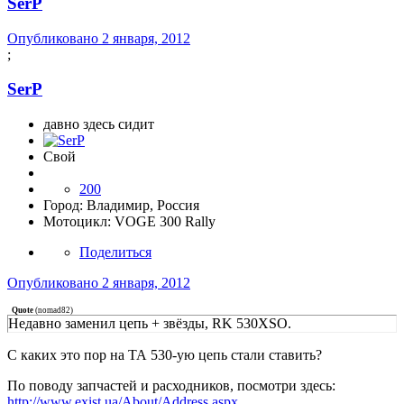
SerP
Опубликовано
2 января, 2012
;
SerP
давно здесь сидит
Свой
200
Город:
Владимир, Россия
Мотоцикл:
VOGE 300 Rally
Поделиться
Опубликовано
2 января, 2012
Quote
(
nomad82
)
Недавно заменил цепь + звёзды, RK 530XSO.
С каких это пор на ТА 530-ую цепь стали ставить?
По поводу запчастей и расходников, посмотри здесь:
http://www.exist.ua/About/Address.aspx