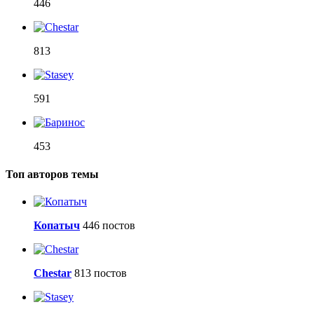
446
813
591
453
Топ авторов темы
Копатыч
446 постов
Сhestar
813 постов