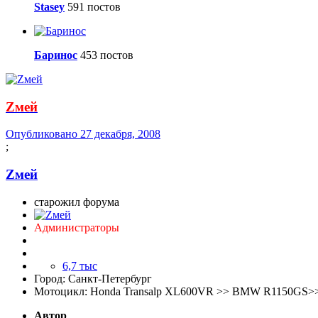
Stasey
591 постов
Баринос
453 постов
Zмей
Опубликовано
27 декабря, 2008
;
Zмей
старожил форума
Администраторы
6,7 тыс
Город:
Санкт-Петербург
Мотоцикл:
Honda Transalp XL600VR >> BMW R1150GS>> 
Автор