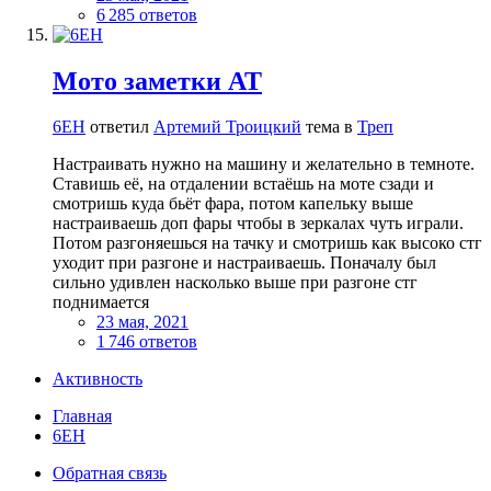
6 285 ответов
Мото заметки АТ
6EH
ответил
Артемий Троицкий
тема в
Треп
Настраивать нужно на машину и желательно в темноте.
Ставишь её, на отдалении встаёшь на моте сзади и
смотришь куда бьёт фара, потом капельку выше
настраиваешь доп фары чтобы в зеркалах чуть играли.
Потом разгоняешься на тачку и смотришь как высоко стг
уходит при разгоне и настраиваешь. Поначалу был
сильно удивлен насколько выше при разгоне стг
поднимается
23 мая, 2021
1 746 ответов
Активность
Главная
6EH
Обратная связь