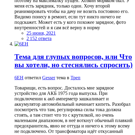
поэтому на максималку пущен. Хозяин моряком был. У
меня есть зарядник, только один. Хочу второй
реанимировать чтобы на дачу не возить постоянно его.
Видимо понесу в ремонт, если тут никто ничего не
подскажет. Может есть у кого похожее зарядное, фото
внутренностей и я сам всё верну в норму
25 июня, 2021
2 152 ответа
Тема для глупых вопросов, или Что
вы хотели, но стеснялись спросить)
6EH
ответил
Gesser
тема в
Треп
Товарищи, есть вопрос. Досталось мне зарядное
устройство для АКБ 1975 года выпуска. При
подключении к акб амперметр зашкаливает и
аккумулятор автомобильный начинает кипеть. Разобрал
посмотреть что там, регулировка силы тока должна
стоять, а там стоит что то с крутилкой, но очень
маленьким диапазоном, в неё воткнут обычный плавкий
предохранитель, явно не оттуда и ничего к этому всему
не подключено. От трансфоматора идёт откусанный