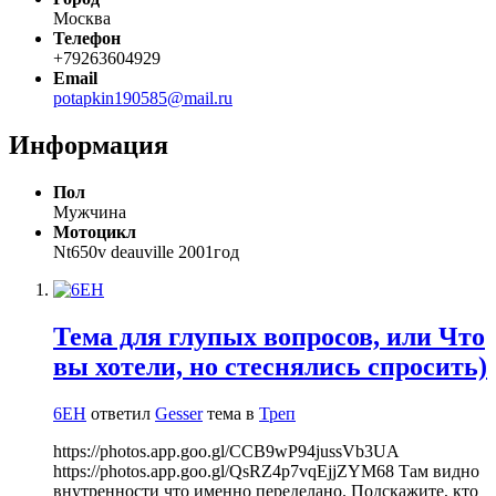
Москва
Телефон
+79263604929
Email
potapkin190585@mail.ru
Информация
Пол
Мужчина
Мотоцикл
Nt650v deauville 2001год
Тема для глупых вопросов, или Что
вы хотели, но стеснялись спросить)
6EH
ответил
Gesser
тема в
Треп
https://photos.app.goo.gl/CCB9wP94jussVb3UA
https://photos.app.goo.gl/QsRZ4p7vqEjjZYM68 Там видно
внутренности что именно переделано. Подскажите, кто