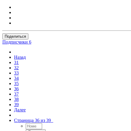
Поделиться
Подписчики
6
Назад
31
32
33
34
35
36
37
38
39
Далее
Страница 36 из 39