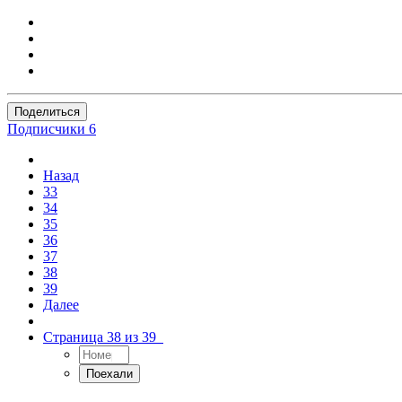
Поделиться
Подписчики
6
Назад
33
34
35
36
37
38
39
Далее
Страница 38 из 39