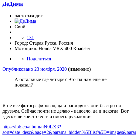
ДеДима
часто заходит
Свой
131
Город:
Старая Русса, Россия
Мотоцикл:
Honda VRX 400 Roadster
Поделиться
Опубликовано
23 ноября, 2020
(изменено)
А остальные где четыре? Это ты нам ещё не
показал?
Я не все фотографировал, да и расходятся они быстро по
друзьям. Сейчас почти не делаю - надоело, да и некогда. Вот
здесь ещё кое-что есть из моего рукожопия.
https://ibb.co/album/nN9LX3?
sort=date_desc&page=2&params_hidden%5Blist%5D=images&p