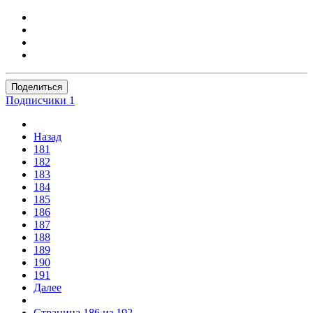
Поделиться
Подписчики
1
Назад
181
182
183
184
185
186
187
188
189
190
191
Далее
Страница 186 из 192