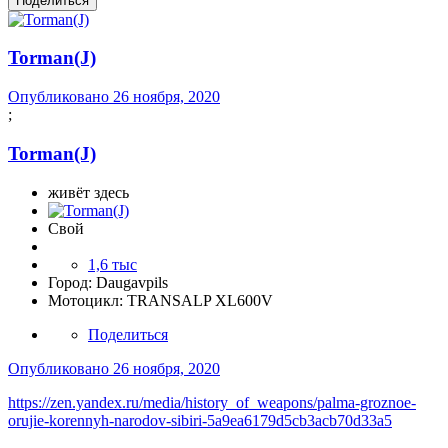
Поделиться
Torman(J)
Опубликовано
26 ноября, 2020
;
Torman(J)
живёт здесь
Свой
1,6 тыс
Город:
Daugavpils
Мотоцикл:
TRANSALP XL600V
Поделиться
Опубликовано
26 ноября, 2020
https://zen.yandex.ru/media/history_of_weapons/palma-groznoe-
orujie-korennyh-narodov-sibiri-5a9ea6179d5cb3acb70d33a5