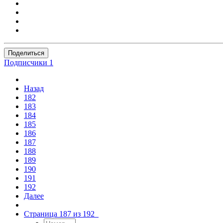
Поделиться
Подписчики
1
Назад
182
183
184
185
186
187
188
189
190
191
192
Далее
Страница 187 из 192