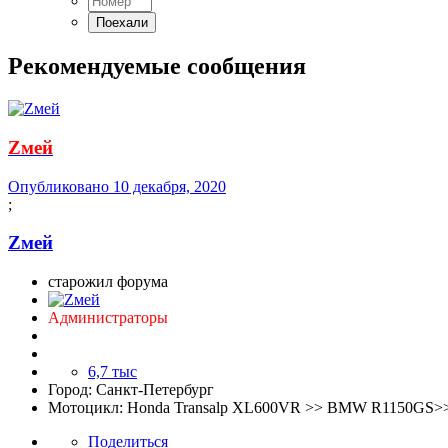
Рекомендуемые сообщения
Zмей
Опубликовано
10 декабря, 2020
;
Zмей
старожил форума
Администраторы
6,7 тыс
Город:
Санкт-Петербург
Мотоцикл:
Honda Transalp XL600VR >> BMW R1150GS>> 
Поделиться