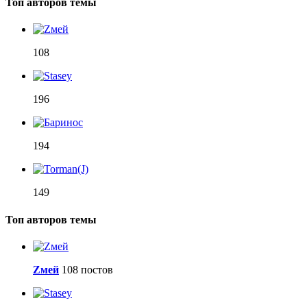
Топ авторов темы
108
196
194
149
Топ авторов темы
Zмей
108 постов