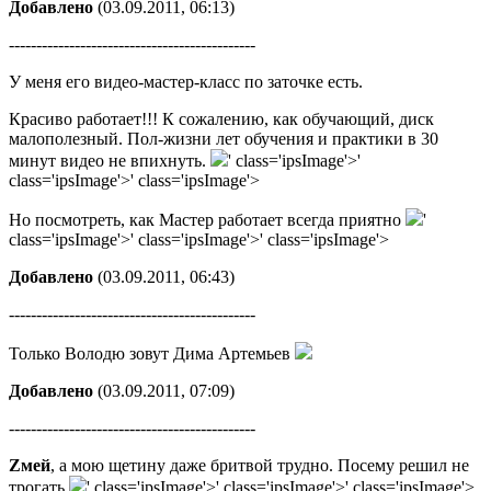
Добавлено
(03.09.2011, 06:13)
---------------------------------------------
У меня его видео-мастер-класс по заточке есть.
Красиво работает!!! К сожалению, как обучающий, диск
малополезный. Пол-жизни лет обучения и практики в 30
минут видео не впихнуть.
' class='ipsImage'>'
class='ipsImage'>' class='ipsImage'>
Но посмотреть, как Мастер работает всегда приятно
'
class='ipsImage'>' class='ipsImage'>' class='ipsImage'>
Добавлено
(03.09.2011, 06:43)
---------------------------------------------
Только Володю зовут Дима Артемьев
Добавлено
(03.09.2011, 07:09)
---------------------------------------------
Zмей
, а мою щетину даже бритвой трудно. Посему решил не
трогать
' class='ipsImage'>' class='ipsImage'>' class='ipsImage'>