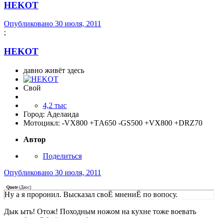
HEKOT
Опубликовано
30 июля, 2011
;
HEKOT
давно живёт здесь
Свой
4,2 тыс
Город:
Аделаида
Мотоцикл:
-VX800 +TА650 -GS500 +VX800 +DRZ70
Автор
Поделиться
Опубликовано
30 июля, 2011
Quote
(
Даос
)
Ну а я проронил. Высказал своЁ мнениЁ по вопосу.
Дык ыть! Отож! Походным ножом на кухне тоже воевать