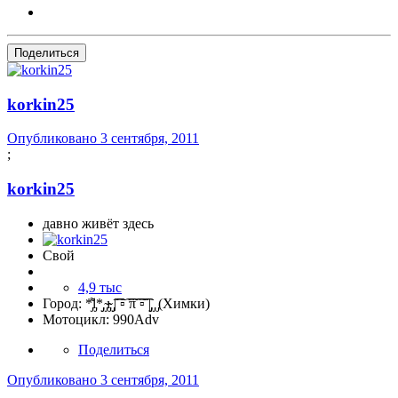
Поделиться
korkin25
Опубликовано
3 сентября, 2011
;
korkin25
давно живёт здесь
Свой
4,9 тыс
Город:
*̡͌l̡*̡̡ ̴̡ı̴̴̡ ̡̡͡|͡͡͡ ▫͡ ͡͡π͡͡ ͡▫͡͡ |̡̡̡ ̡ ̡(Химки)
Мотоцикл:
990Adv
Поделиться
Опубликовано
3 сентября, 2011