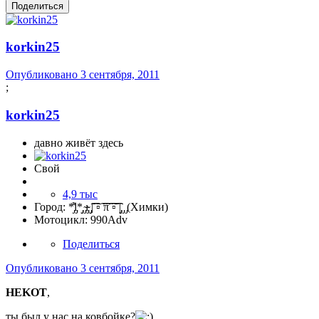
Поделиться
korkin25
Опубликовано
3 сентября, 2011
;
korkin25
давно живёт здесь
Свой
4,9 тыс
Город:
*̡͌l̡*̡̡ ̴̡ı̴̴̡ ̡̡͡|͡͡͡ ▫͡ ͡͡π͡͡ ͡▫͡͡ |̡̡̡ ̡ ̡(Химки)
Мотоцикл:
990Adv
Поделиться
Опубликовано
3 сентября, 2011
HEKOT
,
ты был у нас на ковбойке?