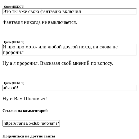
Quote
(
HEKOT
)
Это ты уже свою фантазию включил
Фантазия никогда не выключается.
Quote
(
HEKOT
)
Я про про мото- или любой другой поход ни слова не
проронил
Ну а я проронил. Высказал своЁ мнениЁ по вопосу.
Quote
(
HEKOT
)
ай-вэй!
Ну и Вам Шоломыч!
Ссылка на комментарий
Поделиться на другие сайты