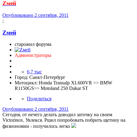
Zмей
Опубликовано
2 сентября, 2011
;
Zмей
старожил форума
Администраторы
6,7 тыс
Город:
Санкт-Петербург
Мотоцикл:
Honda Transalp XL600VR >> BMW
R1150GS>> Motoland 250 Dakar ST
Поделиться
Опубликовано
2 сентября, 2011
Сегодня, от нечего делать доводил заточку на своем
Victorinox. Увлекся. Ршил попробовать побрить щетину на
физиономии - получилось легко