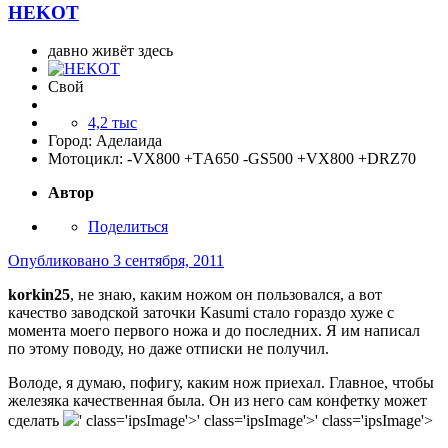
HEKOT
давно живёт здесь
Свой
4,2 тыс
Город:
Аделаида
Мотоцикл:
-VX800 +TА650 -GS500 +VX800 +DRZ70
Автор
Поделиться
Опубликовано
3 сентября, 2011
korkin25
, не знаю, каким ножом он пользовался, а вот
качество заводской заточки Kasumi стало гораздо хуже с
момента моего первого ножа и до последних. Я им написал
по этому поводу, но даже отписки не получил.
Володе, я думаю, пофигу, каким нож приехал. Главное, чтобы
железяка качественная была. Он из него сам конфетку может
сделать
' class='ipsImage'>' class='ipsImage'>' class='ipsImage'>