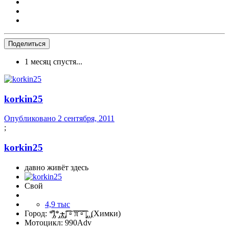
Поделиться
1 месяц спустя...
korkin25
Опубликовано
2 сентября, 2011
;
korkin25
давно живёт здесь
Свой
4,9 тыс
Город:
*̡͌l̡*̡̡ ̴̡ı̴̴̡ ̡̡͡|͡͡͡ ▫͡ ͡͡π͡͡ ͡▫͡͡ |̡̡̡ ̡ ̡(Химки)
Мотоцикл:
990Adv