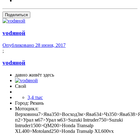
Поделиться
vоdяной
Опубликовано
28 июня, 2017
;
vоdяной
давно живёт здесь
Свой
3,4 тыс
Город:
Рязань
Мотоцикл:
Верховина7>Ява350>Восход3м>Ява634>Чз350>Ява638>
п2>Урал м67>Урал м63>Suzuki Intruder750>Suzuki
Intruder1500>QM200>Honda Transalp
XL400>Motoland250>Honda Transalp XL600vx