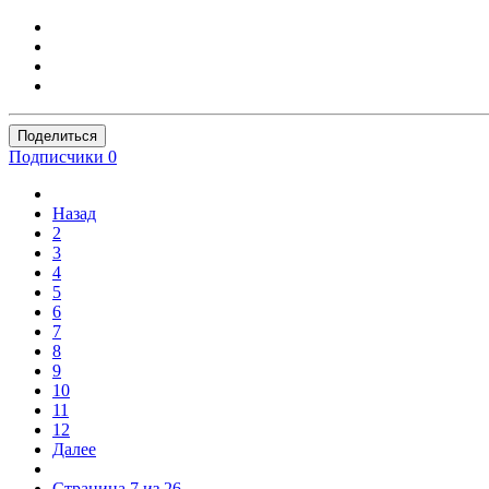
Поделиться
Подписчики
0
Назад
2
3
4
5
6
7
8
9
10
11
12
Далее
Страница 7 из 26