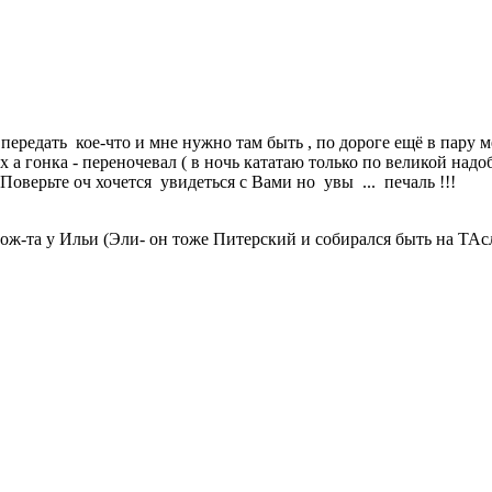
ередать кое-что и мне нужно там быть , по дороге ещё в пару ме
х а гонка - переночевал ( в ночь кататаю только по великой над
 Поверьте оч хочется увидеться с Вами но увы ... печаль !!!
ож-та у Ильи (Эли- он тоже Питерский и собирался быть на ТАсл