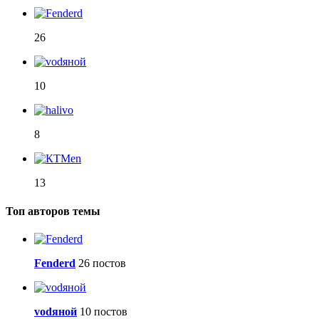
26
10
8
13
Топ авторов темы
Fenderd
26 постов
vоdяной
10 постов