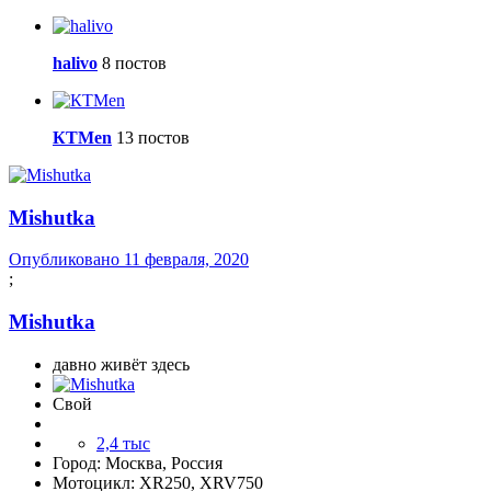
halivo
8 постов
КТМen
13 постов
Mishutka
Опубликовано
11 февраля, 2020
;
Mishutka
давно живёт здесь
Свой
2,4 тыс
Город:
Москва, Россия
Мотоцикл:
XR250, XRV750