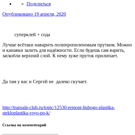
Поделиться
Опубликовано
19 апреля, 2020
суперклей + сода
Лучше всётаки наварить полипропиленовым прутком. Можно
и канавки залить для надёжности. Если будешь сам варить,
заскобли верхний слой. К нему хуже пруток прилипает.
Да там у вас и Сергей не далеко скучает.
http://transalp-club.ru/topic/12530-remont-liubogo-plastika-
stekloplastika-vsyo-po-k/
Ссылка на комментарий