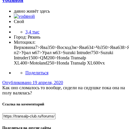
vоdяной
давно живёт здесь
Свой
3,4 тыс
Город:
Рязань
Мотоцикл:
Верховина7>Ява350>Восход3м>Ява634>Чз350>Ява638>
п2>Урал м67>Урал м63>Suzuki Intruder750>Suzuki
Intruder1500>QM200>Honda Transalp
XL400>Motoland250>Honda Transalp XL600vx
Поделиться
Опубликовано
19 апреля, 2020
Как оно сломалось то вообще, сидели на сидушке пока она на
полу валялась?
Ссылка на комментарий
Поделиться на другие сайты