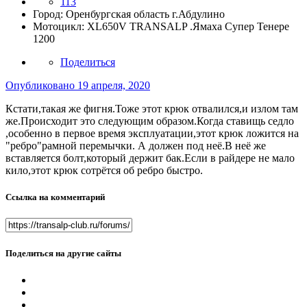
113
Город:
Оренбургская область г.Абдулино
Мотоцикл:
XL650V TRANSALP .Ямаха Супер Тенере
1200
Поделиться
Опубликовано
19 апреля, 2020
Кстати,такая же фигня.Тоже этот крюк отвалился,и излом там
же.Происходит это следующим образом.Когда ставищь седло
,особенно в первое время эксплуатации,этот крюк ложится на
"ребро"рамной перемычки. А должен под неё.В неё же
вставляется болт,который держит бак.Если в райдере не мало
кило,этот крюк сотрётся об ребро быстро.
Ссылка на комментарий
Поделиться на другие сайты