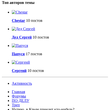
Топ авторов темы
Сhestar
10 постов
Дед Сергей
10 постов
Папуся
17 постов
Сергенй
10 постов
Активность
Главная
Форумы
ПО ДЕЛУ
Треп
Нуткчо, в Крым приедет кто-нибудь?