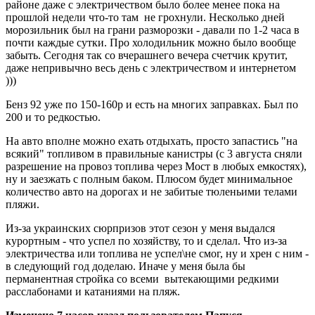
районе даже с электричеством было более менее пока на
прошлой недели что-то там не грохнули. Несколько дней
морозильник был на грани разморозки - давали по 1-2 часа в
почти каждые сутки. Про холодильник можно было вообще
забыть. Сегодня так со вчерашнего вечера счетчик крутит,
даже непривычно весь день с электричеством и интернетом
)))
Бенз 92 уже по 150-160р и есть на многих заправках. Был по
200 и то редкостью.
На авто вполне можно ехать отдыхать, просто запастись "на
всякий" топливом в правильные канистры (с 3 августа сняли
разрешение на провоз топлива через Мост в любых емкостях),
ну и заезжать с полным баком. Плюсом будет минимальное
количество авто на дорогах и не забитые тюленьими телами
пляжи.
Из-за украинских сюрпризов этот сезон у меня выдался
курортным - что успел по хозяйству, то и сделал. Что из-за
электричества или топлива не успел\не смог, ну и хрен с ним -
в следующий год доделаю. Иначе у меня была бы
перманентная стройка со всеми вытекающими редкими
расслабонами и катаниями на пляж.