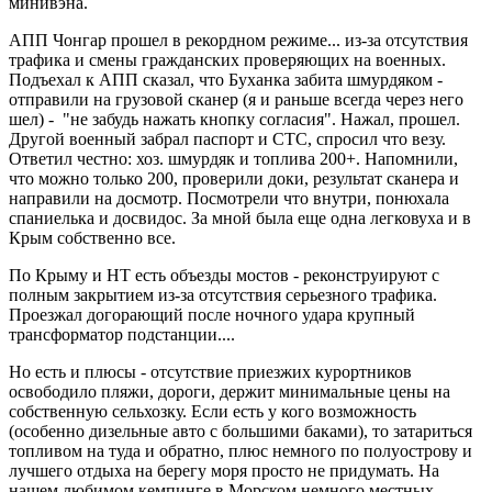
минивэна.
АПП Чонгар прошел в рекордном режиме... из-за отсутствия
трафика и смены гражданских проверяющих на военных.
Подъехал к АПП сказал, что Буханка забита шмурдяком -
отправили на грузовой сканер (я и раньше всегда через него
шел) - "не забудь нажать кнопку согласия". Нажал, прошел.
Другой военный забрал паспорт и СТС, спросил что везу.
Ответил честно: хоз. шмурдяк и топлива 200+. Напомнили,
что можно только 200, проверили доки, результат сканера и
направили на досмотр. Посмотрели что внутри, понюхала
спаниелька и досвидос. За мной была еще одна легковуха и в
Крым собственно все.
По Крыму и НТ есть объезды мостов - реконструируют с
полным закрытием из-за отсутствия серьезного трафика.
Проезжал догорающий после ночного удара крупный
трансформатор подстанции....
Но есть и плюсы - отсутствие приезжих курортников
освободило пляжи, дороги, держит минимальные цены на
собственную сельхозку. Если есть у кого возможность
(особенно дизельные авто с большими баками), то затариться
топливом на туда и обратно, плюс немного по полуострову и
лучшего отдыха на берегу моря просто не придумать. На
нашем любимом кемпинге в Морском немного местных.