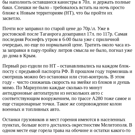
бы наполнить оставшиеся канистры в 70л. и держать полные
баки. Спешки не было - требовалось встать на ночь просто
ближе к Новым территориям (НТ), что бы пройти их
засветло.
Почти все заправил по старой цене до 70р.\л. Уже в
ростовской после Таганрога дозаправил 17л. по 117р. Самая
последняя Роснефть утром в 6-00 была уже с приличной
очередью, но еще по нормальной цене. Тратить около часа из-
за заправки в пару-тройку литров смысла не было, погнал уже
до дома в Крым.
Первый раз ездили по НТ - останавливались на каждом блок-
посту с предъявой паспорта РФ. В прошлом году тормозишь и
смотришь можно без остановки или стоп-контроль. В этом
году - чисто снижаешь скорость на змейке из блоков и дуешь
мимо. По Мариуполю каждые сколько-то минут
антидроновые автопатрули из нескольких авто с
соответствующим вооружением, по трассе А280 тоже самое и
еще стационарные точки. Такое же сопровождение колон
военных и топливных авто.
Останки грузовиков и мест горения имеются в населенных
пунктах, больше всего досталось окрестностям Мелитополя. В
одном месте еще горела трава на обочине и остатки какого-то