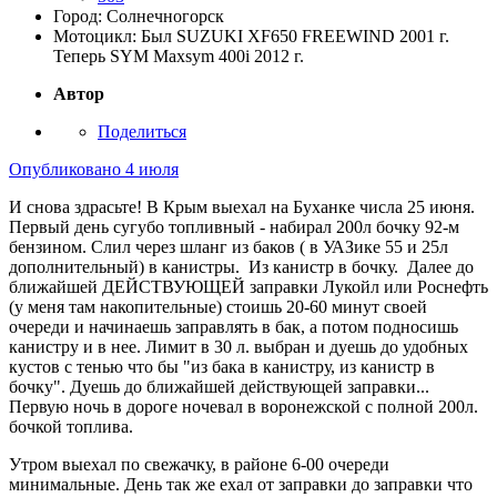
Город:
Солнечногорск
Мотоцикл:
Был SUZUKI XF650 FREEWIND 2001 г.
Теперь SYM Maxsym 400i 2012 г.
Автор
Поделиться
Опубликовано
4 июля
И снова здрасьте! В Крым выехал на Буханке числа 25 июня.
Первый день сугубо топливный - набирал 200л бочку 92-м
бензином. Слил через шланг из баков ( в УАЗике 55 и 25л
дополнительный) в канистры. Из канистр в бочку. Далее до
ближайшей ДЕЙСТВУЮЩЕЙ заправки Лукойл или Роснефть
(у меня там накопительные) стоишь 20-60 минут своей
очереди и начинаешь заправлять в бак, а потом подносишь
канистру и в нее. Лимит в 30 л. выбран и дуешь до удобных
кустов с тенью что бы "из бака в канистру, из канистр в
бочку". Дуешь до ближайшей действующей заправки...
Первую ночь в дороге ночевал в воронежской с полной 200л.
бочкой топлива.
Утром выехал по свежачку, в районе 6-00 очереди
минимальные. День так же ехал от заправки до заправки что