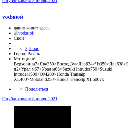
Опубликовано
8 июля, 2021
;
vоdяной
давно живёт здесь
Свой
3,4 тыс
Город:
Рязань
Мотоцикл:
Верховина7>Ява350>Восход3м>Ява634>Чз350>Ява638>
п2>Урал м67>Урал м63>Suzuki Intruder750>Suzuki
Intruder1500>QM200>Honda Transalp
XL400>Motoland250>Honda Transalp XL600vx
Поделиться
Опубликовано
8 июля, 2021