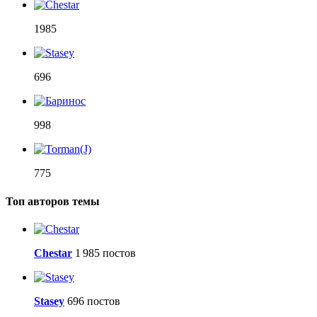
1985
696
998
775
Топ авторов темы
Сhestar
1 985 постов
Stasey
696 постов