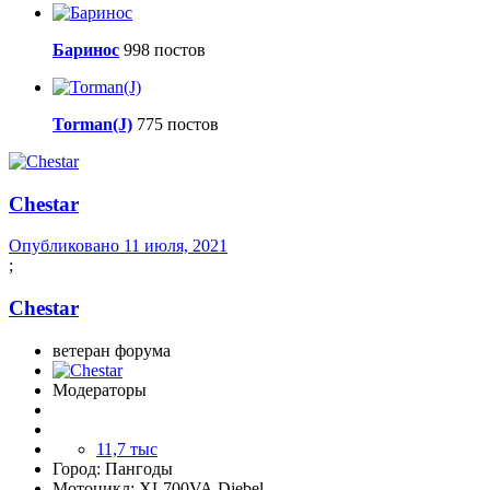
Баринос
998 постов
Torman(J)
775 постов
Сhestar
Опубликовано
11 июля, 2021
;
Сhestar
ветеран форума
Модераторы
11,7 тыс
Город:
Пангоды
Мотоцикл:
XL700VA,Djebel