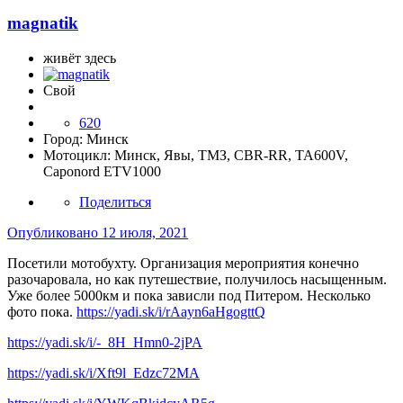
magnatik
живёт здесь
Свой
620
Город:
Минск
Мотоцикл:
Минск, Явы, ТМЗ, CBR-RR, ТА600V,
Caponord ETV1000
Поделиться
Опубликовано
12 июля, 2021
Посетили мотобухту. Организация мероприятия конечно
разочаровала, но как путешествие, получилось насыщенным.
Уже более 5000км и пока зависли под Питером. Несколько
фото пока.
https://yadi.sk/i/rAayn6aHgogttQ
https://yadi.sk/i/-_8H_Hmn0-2jPA
https://yadi.sk/i/Xft9l_Edzc72MA