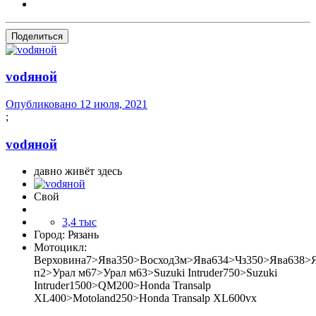
Поделиться
vоdяной
Опубликовано
12 июля, 2021
;
vоdяной
давно живёт здесь
Свой
3,4 тыс
Город:
Рязань
Мотоцикл:
Верховина7>Ява350>Восход3м>Ява634>Чз350>Ява638>
п2>Урал м67>Урал м63>Suzuki Intruder750>Suzuki
Intruder1500>QM200>Honda Transalp
XL400>Motoland250>Honda Transalp XL600vx