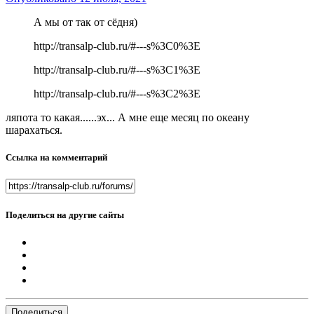
А мы от так от сёдня)
http://transalp-club.ru/#---s%3C0%3E
http://transalp-club.ru/#---s%3C1%3E
http://transalp-club.ru/#---s%3C2%3E
ляпота то какая......эх... А мне еще месяц по океану
шарахаться.
Ссылка на комментарий
Поделиться на другие сайты
Поделиться