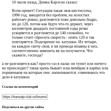
10 часов назад, Димка Карлсон сказал:
Всем привет! Ситуация такая: моя шестисотка,
1996 год, заводится без проблем, на холостых
работает ровно, разгоняется тоже довольно бодро,
но до 120, потом как будто что-то держит, через
километров двадцать постоянной езды резко
ускоряется и разгоняется до 140 спокойно, то
только стоит сбросить скорость - опять 120 и так
повторяется. Подозрение на катушки. Их четыре,
на каждую свечу своя, и вв провода впаяны в них,
соответственно заменить вв на получается. Что
скажите, господа?
а не разгоняется как? просто газ в палас он тупит или ничего
не происходит? такая хрень бывает изза мембран в карбах или
поршеньков на которые они напяливаются. сомневаюсь что
дело в катушках
Ссылка на комментарий
Поделиться на другие сайты