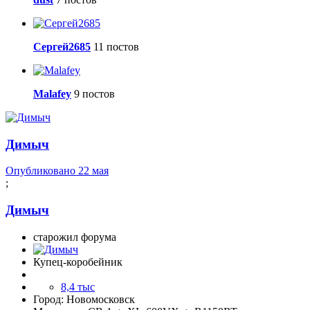
Сергей2685
11 постов
Malafey
9 постов
Димыч
Опубликовано
22 мая
;
Димыч
старожил форума
Купец-коробейник
8,4 тыс
Город:
Новомосковск