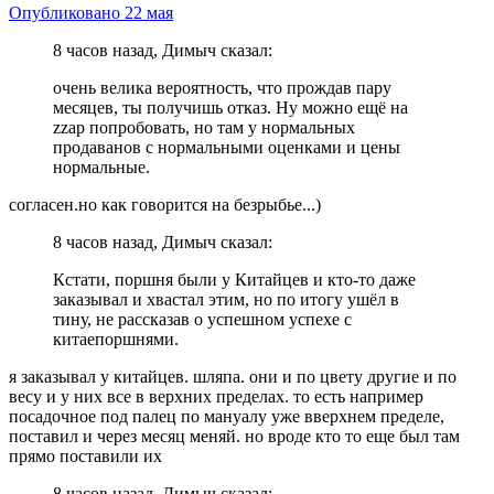
Опубликовано
22 мая
8 часов назад, Димыч сказал:
очень велика вероятность, что прождав пару
месяцев, ты получишь отказ. Ну можно ещё на
zzap попробовать, но там у нормальных
продаванов с нормальными оценками и цены
нормальные.
согласен.но как говорится на безрыбье...)
8 часов назад, Димыч сказал:
Кстати, поршня были у Китайцев и кто-то даже
заказывал и хвастал этим, но по итогу ушёл в
тину, не рассказав о успешном успехе с
китаепоршнями.
я заказывал у китайцев. шляпа. они и по цвету другие и по
весу и у них все в верхних пределах. то есть например
посадочное под палец по мануалу уже вверхнем пределе,
поставил и через месяц меняй. но вроде кто то еще был там
прямо поставили их
8 часов назад, Димыч сказал: