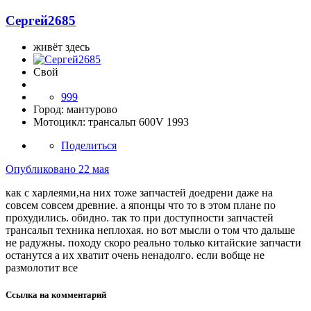
Сергей2685
живёт здесь
Свой
999
Город:
мантурово
Мотоцикл:
трансальп 600V 1993
Поделиться
Опубликовано
22 мая
как с харлеями,на них тоже запчастей доедрени даже на
совсем совсем древние. а японцы что то в этом плане по
прохудились. обидно. так то при доступности запчастей
трансальп техника неплохая. но вот мысли о том что дальше
не радужны. походу скоро реально только китайские запчасти
останутся а их хватит очень ненадолго. если вобще не
размолотит все
Ссылка на комментарий