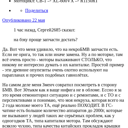
Мотоцикл:
CB-1 -> XL-600VX -> R1150RT
Поделиться
Опубликовано
22 мая
1 час назад, Сергей2685 сказал:
на бэху проще запчасти достать?
Да. Вот что меня удивило, что на некроБМВ запчасти есть.
Если не орига, то так или иначе замена. Ну а по моторке, там
всё очень просто - моторы выхаживают СТОЛЬКО, что
никому не интересно думать о их капиталке. Простой пример
- эти древние опупезиты очень охотно используют на
парапланах и прочих подобных гавнолётах.
На самом деле меня Змеич совратил посмотреть в сторону
БМВ. Вот 30тыкм как я ваще нифига не в обломе. Ессно я за
это время отмониторил ситуацию и с ремонтами, и с ТО и с
перспективами и понимаю, что моя некруха, которая всего на
2 года моложе моего ТА, ещё реально ПОХОДИТ. В ГС-
чатике есть большое количество аппаратов до 2000г, которые
не вызывают у людей таких же серьёзных проблем, как у
одногодков ТА, типа капиталки мотора. Там обсуждают
всякую чухню, типа качества китайских прокладок крышки