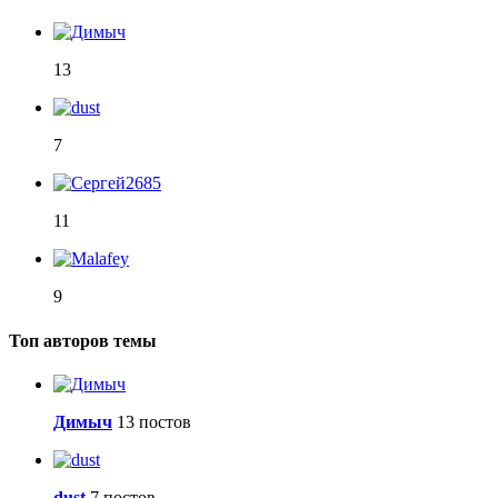
13
7
11
9
Топ авторов темы
Димыч
13 постов
dust
7 постов