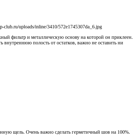
salp-club.ru/uploads/inline/3410/572e1745307da_6.jpg
жный фильтр и металлическую основу на которой он приклеен.
ть внутреннюю полость от остатков, важно не оставить ни
занную щель. Очень важно сделать герметичный шов на 100%.