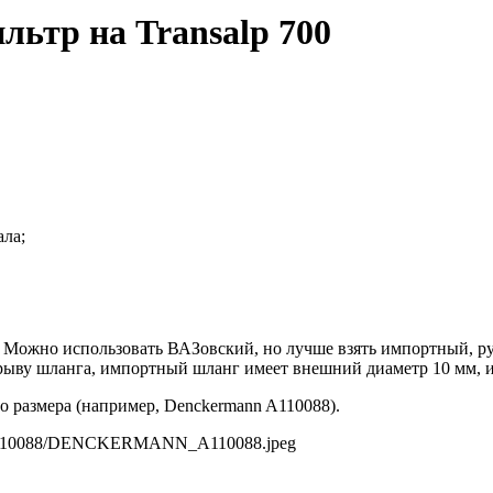
льтр на Transalp 700
ала;
Можно использовать ВАЗовский, но лучше взять импортный, ру
азрыву шланга, импортный шланг имеет внешний диаметр 10 мм, 
 размера (например, Denckermann A110088).
t/A110088/DENCKERMANN_A110088.jpeg