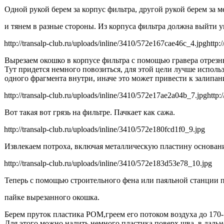
Одной рукой берем за корпус фильтра, другой рукой берем за 
и тянем в разные стороны. Из корпуса фильтра должна выйти 
http://transalp-club.ru/uploads/inline/3410/572e167cae46c_4.jpg
http:
Вырезаем окошко в корпусе фильтра с помощью гравера отрезн
Тут придется немного повозиться, для этой цели лучше исполь
одного фрагмента внутри, иначе это может привести к залипа
http://transalp-club.ru/uploads/inline/3410/572e17ae2a04b_7.jpg
http:
Вот такая вот грязь на фильтре. Пачкает как сажа.
http://transalp-club.ru/uploads/inline/3410/572e180fcd1f0_9.jpg
Извлекаем потроха, включая металлическую пластину основан
http://transalp-club.ru/uploads/inline/3410/572e183d53e78_10.jpg
Теперь с помощью строительного фена или паяльной станции 
пайке вырезанного окошка.
Берем пруток пластика POM,греем его потоком воздуха до 170
Для этого можно налить немного пластика поверх шва, в дал