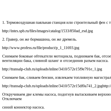
1. Термовоздушная паяльная станция или строительный фен с 
http://intes.spb.ru/files/images/catalog/1533/850ad_esd.jpg
2. Гравер, он же бормашина, он же дремель.
http://www.profess.ru/file/product/p_1_11693.jpg
Снимаем боковые обтекатели мотоцикла, поднимаем бак, отсо
вентиляции бака, сливной шланг и отсоединив разъем насоса.
http://transalp-club.ru/uploads/inline/3410/572e15f9e791e_1.jpg
Снимаем бак, сливаем бензин, извлекаем топливную магистрал
http://transalp-club.ru/uploads/inline/3410/572e15df0a741_2.jpg
http:
Откручиваем две клемы насоса, подогнув вытаскиваем верхнюю
Отключаем
синий коннектор насоса.