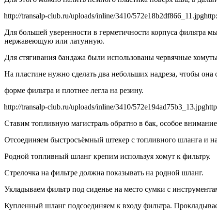
http://transalp-club.ru/uploads/inline/3410/572e18b2df866_11.jpg
http
Для большей уверенности в герметичности корпуса фильтра мы
нержавеющую или латунную.
Для стягивания бандажа были использованы червячные хомут
На пластине нужно сделать два небольших надреза, чтобы она 
форме фильтра и плотнее легла на резину.
http://transalp-club.ru/uploads/inline/3410/572e194ad75b3_13.jpg
htt
Ставим топливную магистраль обратно в бак, особое внимание
Отсоединяем быстросъёмный штекер с топливного шланга и над
Родной топливный шланг крепим используя хомут к фильтру.
Стрелочка на фильтре должна показывать на родной шланг.
Укладываем фильтр под сиденье на место сумки с инструментам
Купленный шланг подсоединяем к входу фильтра. Прокладывае