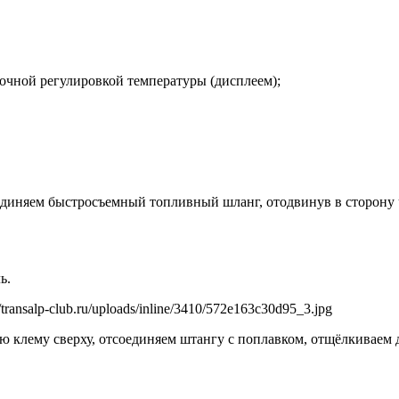
точной регулировкой температуры (дисплеем);
единяем быстросъемный топливный шланг, отодвинув в сторону 
ь.
//transalp-club.ru/uploads/inline/3410/572e163c30d95_3.jpg
 клему сверху, отсоединяем штангу с поплавком, отщёлкиваем д