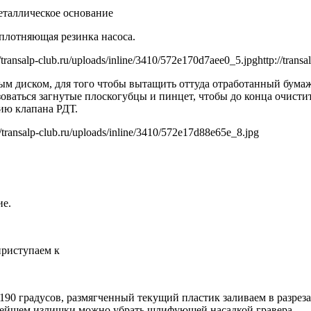
металлическое основание
уплотняющая резинка насоса.
//transalp-club.ru/uploads/inline/3410/572e170d7aee0_5.jpg
http://tran
ым диском, для того чтобы вытащить оттуда отработанный бума
зоваться загнутые плоскогубцы и пинцет, чтобы до конца очисти
нию клапана РДТ.
//transalp-club.ru/uploads/inline/3410/572e17d88e65e_8.jpg
ие.
приступаем к
-190 градусов, размягченный текущий пластик заливаем в разре
ьнейшем излишки можно убрать шлифующей насадкой гравера.