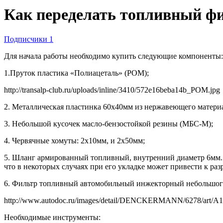
Как переделать топливный фи
Подписчики
1
Для начала работы необходимо купить следующие компоненты:
1.Пруток пластика «Полиацеталь» (POM);
http://transalp-club.ru/uploads/inline/3410/572e16beba14b_POM.jpg
2. Металлическая пластинка 60х40мм из нержавеющего матери
3. Небольшой кусочек масло-бензостойкой резины (МБС-М);
4. Червячные хомуты: 2х10мм, и 2х50мм;
5. Шланг армированный топливный, внутренний диаметр 6мм. 
что в некоторых случаях при его укладке может привести к р
6. Фильтр топливный автомобильный инжекторный небольшого
http://www.autodoc.ru/images/detail/DENCKERMANN/6278/ar
Необходимые инструменты: