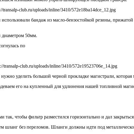
://transalp-club.ru/uploads/inline/3410/572e18ba14dce_12.jpg
 использовали бандаж из масло-бензостойкой резины, прижатой
ы диаметром 50мм.
согнулась по
p://transalp-club.ru/uploads/inline/3410/572e19523706e_14.jpg
 нужно уделить большой черной прокладке магистрали, которая 
еваем его на купленный для удлинения нашей топливной магист
и так, чтобы фильтр разместился горизонтально и дал закрыться
м шланг без переломов. Шланги должны идти под металлической