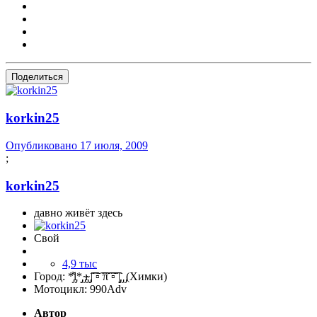
Поделиться
korkin25
Опубликовано
17 июля, 2009
;
korkin25
давно живёт здесь
Свой
4,9 тыс
Город:
*̡͌l̡*̡̡ ̴̡ı̴̴̡ ̡̡͡|͡͡͡ ▫͡ ͡͡π͡͡ ͡▫͡͡ |̡̡̡ ̡ ̡(Химки)
Мотоцикл:
990Adv
Автор