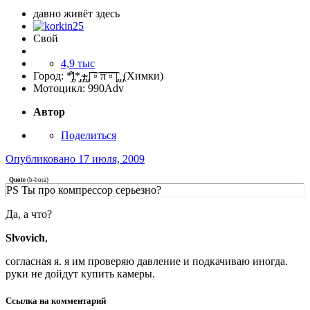
давно живёт здесь
Свой
4,9 тыс
Город:
*̡͌l̡*̡̡ ̴̡ı̴̴̡ ̡̡͡|͡͡͡ ▫͡ ͡͡π͡͡ ͡▫͡͡ |̡̡̡ ̡ ̡(Химки)
Мотоцикл:
990Adv
Автор
Поделиться
Опубликовано
17 июля, 2009
Quote
(
b-bora
)
PS Ты про компрессор серьезно?
Да, а что?
Slvovich
,
согласная я. я им проверяю давление и подкачиваю иногда.
руки не дойдут купить камеры.
Ссылка на комментарий