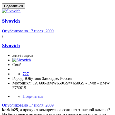
Поделиться
Slvovich
Опубликовано
17 июля, 2009
;
Slvovich
живёт здесь
Свой
727
Город:
ЮБутово Замкадье, Россия
Мотоцикл:
ТА 600-BMW650GS=>650GS - Twin - BMW
F750GS
Поделиться
Опубликовано
17 июля, 2009
korkin25
, а проку от компрессора если нет запасной камеры?
На бескамерке подкачал и поехал, а камера если проколота,