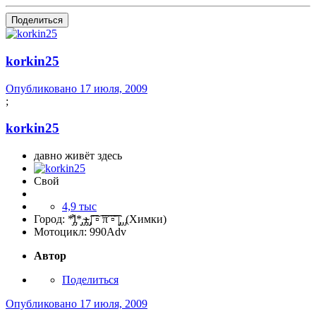
Поделиться
korkin25
Опубликовано
17 июля, 2009
;
korkin25
давно живёт здесь
Свой
4,9 тыс
Город:
*̡͌l̡*̡̡ ̴̡ı̴̴̡ ̡̡͡|͡͡͡ ▫͡ ͡͡π͡͡ ͡▫͡͡ |̡̡̡ ̡ ̡(Химки)
Мотоцикл:
990Adv
Автор
Поделиться
Опубликовано
17 июля, 2009