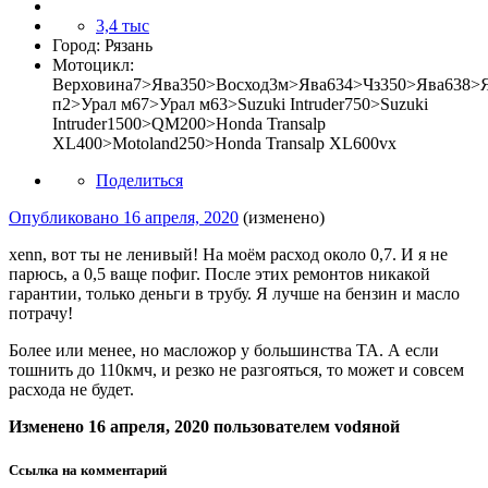
3,4 тыс
Город:
Рязань
Мотоцикл:
Верховина7>Ява350>Восход3м>Ява634>Чз350>Ява638>
п2>Урал м67>Урал м63>Suzuki Intruder750>Suzuki
Intruder1500>QM200>Honda Transalp
XL400>Motoland250>Honda Transalp XL600vx
Поделиться
Опубликовано
16 апреля, 2020
(изменено)
xenn, вот ты не ленивый! На моём расход около 0,7. И я не
парюсь, а 0,5 ваще пофиг. После этих ремонтов никакой
гарантии, только деньги в трубу. Я лучше на бензин и масло
потрачу!
Более или менее, но масложор у большинства ТА. А если
тошнить до 110кмч, и резко не разгояться, то может и совсем
расхода не будет.
Изменено
16 апреля, 2020
пользователем vоdяной
Ссылка на комментарий