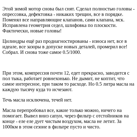
Этой зимой мотор снова был снят. Сделал полностью головы -
опрессовка, дефектовка - никаких трещин, все в порядке.
Поменял все направляющие клапанов, сами клапана, мск.
Исправлена геометрия седел, шлифовка по плоскости.
Фактически, новые головы!
Цилиндры ещё раз продиагностированы - износа нет, все в
идеале, все зазоры в допуске новых деталей, промерил все!
Собрал. И снова тоже самое 0.5/1000.
При этом, компрессия почти 12, едет прекрасно, заводится с
пол тыка, работает ровнехонько. Не дымит, не коптит, что
самое интересное, при таком то расходе. Но 0.5 литра масла на
каждую тысячу куда то исчезают.
Течь масла исключена, течей нет.
Масла перепробовал все, какие только можно, ничего на
помогает. Вывел вниз сапун, через фильтр с отстойников на
конце - еле еле дует чистым воздухом, масла не летит. За
1000км в этом сезоне в фильтре пусто и чисто.