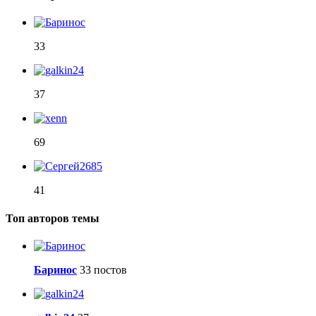
33
37
69
41
Топ авторов темы
Баринос
33 постов