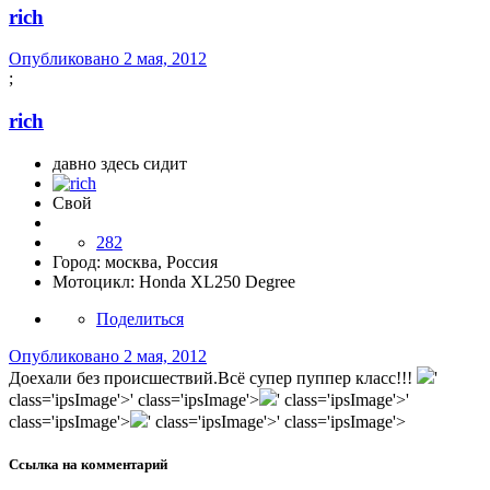
rich
Опубликовано
2 мая, 2012
;
rich
давно здесь сидит
Свой
282
Город:
москва, Россия
Мотоцикл:
Honda XL250 Degree
Поделиться
Опубликовано
2 мая, 2012
Доехали без происшествий.Всё супер пуппер класс!!!
'
class='ipsImage'>' class='ipsImage'>
' class='ipsImage'>'
class='ipsImage'>
' class='ipsImage'>' class='ipsImage'>
Ссылка на комментарий