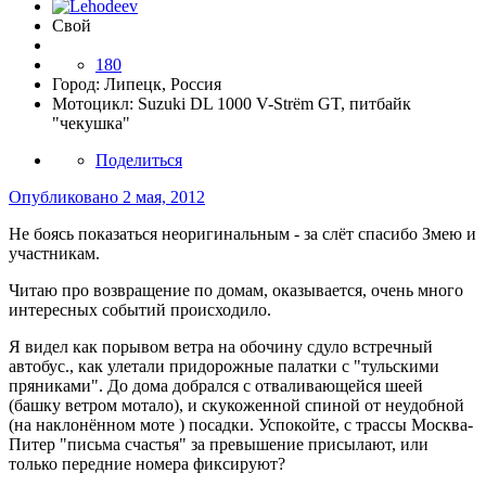
Свой
180
Город:
Липецк, Россия
Мотоцикл:
Suzuki DL 1000 V-Strёm GT, питбайк
"чекушка"
Поделиться
Опубликовано
2 мая, 2012
Не боясь показаться неоригинальным - за слёт спасибо Змею и
участникам.
Читаю про возвращение по домам, оказывается, очень много
интересных событий происходило.
Я видел как порывом ветра на обочину сдуло встречный
автобус., как улетали придорожные палатки с "тульскими
пряниками". До дома добрался с отваливающейся шеей
(башку ветром мотало), и скукоженной спиной от неудобной
(на наклонённом моте ) посадки. Успокойте, с трассы Москва-
Питер "письма счастья" за превышение присылают, или
только передние номера фиксируют?