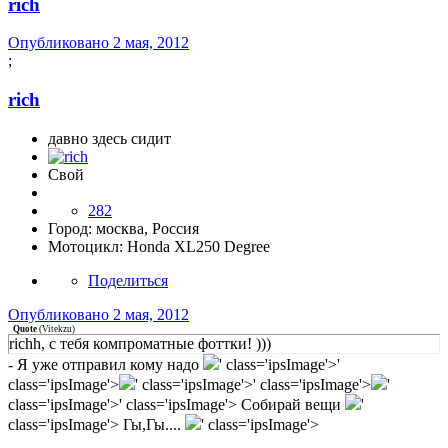
rich
Опубликовано
2 мая, 2012
;
rich
давно здесь сидит
Свой
282
Город:
москва, Россия
Мотоцикл:
Honda XL250 Degree
Поделиться
Опубликовано
2 мая, 2012
Quote
(
Vitekzu
)
richh, с тебя компроматные фоттки! )))
- Я уже отправил кому надо
' class='ipsImage'>'
class='ipsImage'>
' class='ipsImage'>' class='ipsImage'>
'
class='ipsImage'>' class='ipsImage'>
Собирай вещи
'
class='ipsImage'>
Гы,Гы....
' class='ipsImage'>