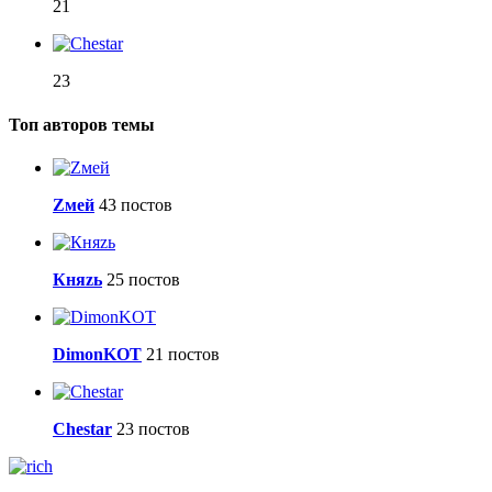
21
23
Топ авторов темы
Zмей
43 постов
Княzь
25 постов
DimonKOT
21 постов
Сhestar
23 постов