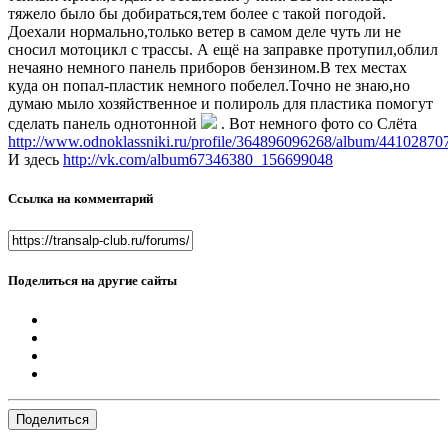
тяжело было бы добираться,тем более с такой погодой.
Доехали нормально,только ветер в самом деле чуть ли не
сносил мотоцикл с трассы. А ещё на заправке протупил,облил
нечаяно немного панель приборов бензином.В тех местах
куда он попал-пластик немного побелел.Точно не знаю,но
думаю мыло хозяйственное и полироль для пластика помогут
сделать панель однотонной
. Вот немного фото со Слёта
http://www.odnoklassniki.ru/profile/364896096268/album/44102870
И здесь
http://vk.com/album67346380_156699048
Ссылка на комментарий
Поделиться на другие сайты
Поделиться