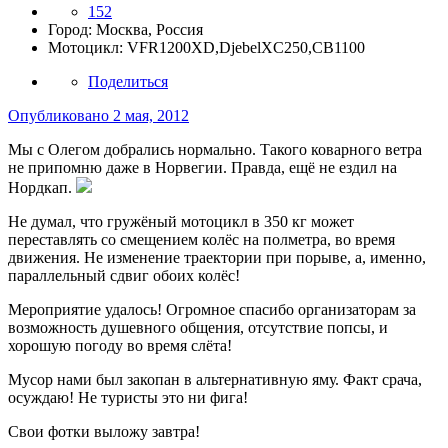
152
Город:
Москва, Россия
Мотоцикл:
VFR1200XD,DjebelXC250,СВ1100
Поделиться
Опубликовано
2 мая, 2012
Мы с Олегом добрались нормально. Такого коварного ветра
не припомню даже в Норвегии. Правда, ещё не ездил на
Нордкап.
Не думал, что гружёный мотоцикл в 350 кг может
переставлять со смещением колёс на полметра, во время
движения. Не изменение траектории при порыве, а, именно,
параллельный сдвиг обоих колёс!
Мероприятие удалось! Огромное спасибо организаторам за
возможность душевного общения, отсутствие попсы, и
хорошую погоду во время слёта!
Мусор нами был закопан в альтернативную яму. Факт срача,
осуждаю! Не туристы это ни фига!
Свои фотки выложу завтра!