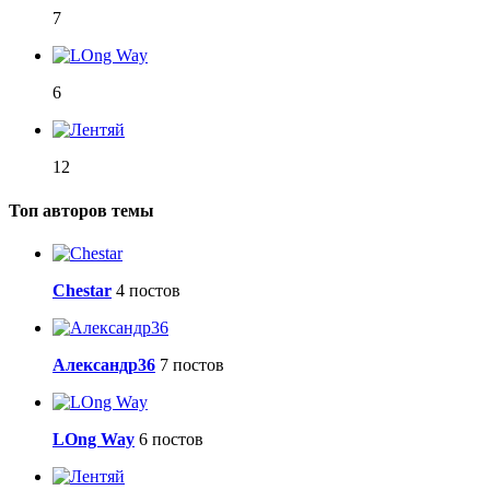
7
6
12
Топ авторов темы
Сhestar
4 постов
Александр36
7 постов
LOng Way
6 постов