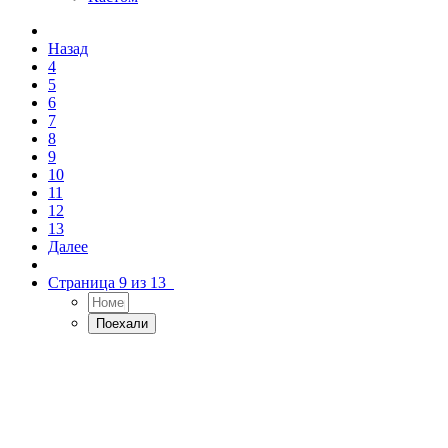
Назад
4
5
6
7
8
9
10
11
12
13
Далее
Страница 9 из 13