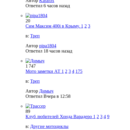
Автор
Karafox
Ответил
6 часов назад
20
Сим Максим 400i в Крыму.
1
2
3
в:
Треп
Автор
pipa1804
Ответил
18 часов назад
1 747
Мото заметки АТ
1
2
3
4
175
в:
Треп
Автор
Димыч
Ответил
Вчера в 12:58
89
Клуб любителей Хонда Варадеро
1
2
3
4
9
в:
Другие мотоциклы