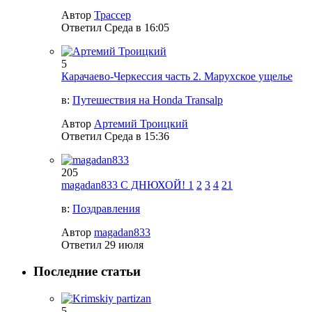
Автор
Трассер
Ответил
Среда в 16:05
5
Карачаево-Черкессия часть 2. Марухское ущелье
в:
Путешествия на Honda Transalp
Автор
Артемий Троицкий
Ответил
Среда в 15:36
205
magadan833 С ДНЮХОЙ!
1
2
3
4
21
в:
Поздравления
Автор
magadan833
Ответил
29 июля
Последние статьи
5