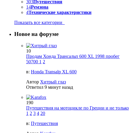
303
Путешествия
14
Ремзона
4
Технические характеристики
Показать все категории
Новое на форуме
10
Продам Хонда Трансальп 600 XL 1998 пробег
50700
1
2
в:
Honda Transalp XL 600
Автор
Хитрый глаз
Ответил
9 минут назад
190
Путешествия на мотоцикле по Греции и не только
1
2
3
4
20
в:
Путешествия