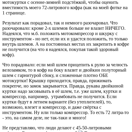
мотокуртки с осенне-зимней подстёжкой, чтобы оценить
вместимость моего 72-литрового кофра (как на моей фотке на
1 странице.
Результат как порадовал, так и немного разочаровал. Что
разочаровало: кроме 2-х шлемов больше не влазит НИЧЕГО.
Надеялся, что м.б. положить мотокомпрессор и шкурку с
инструментом - но нет, если их и удастся положить, то только
внутрь шлемов. А на постоянных местах их закрепить в кофре
не получится (на что я надеялся, покупая такой здоровый
кофр).
Что порадовало: если мой шлем прицепить к рулю за челюсть
велозамком, то в кофр на боку влазит и двойкин полуторный
шлем с гарнитурой сбоку, и сложенные плотно ОБЕ
мотокуртки! Крышку приходится, правда, прижимать
покрепче, но замок закрывается. Правда, рукава двойкиной
куртки надо засовывать в её шлем, т.е. уже шлем, куртки и
компрессор, например, утрамбовать не получится. Если
куртки будут в летнем варианте (без утеплителей), то,
возможно, влезет и компрессор, и даже свёртка с
инструментом. Ну или только компрессор. То есть 72 литра-то
- это, на самом деле, не так-таки и много!
Не представляю, что люди делают с 45-50-литровыми