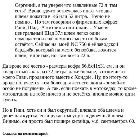
Сергений, а ты уверен что заявленные 72 л там
есть? Вроде где-то встречалась инфа что два
шлема ложатся в 46 или 52 литра. Точно не
помню . Но там говорили о фирменных кофрах:
Гиви, Шад. А китайцы они такие... У меня
центральный Шад 37л шлем легко один
помещается и ещё немного места по бокам
остаётся. Сейчас на моей NC 750 в её заводской
бардачёк, который на месте бензобака, ложится
шлем, впритык, но там всего 22 л.
Да вроде всё честно - размеры кофра 56,6х41х31 см , и он
квадратный - как раз 72 литра, даже больше, в отличие от
моего Гиви, проданного вместе с Хондой . Ну, по итогу-то
вроде получается, тем более для летнего экипа - зимой-то
особо не погуляешь. А так, если поехать в мотокедах, то кроме
мотоштанов на тебе ничего и не остаётся, вполне можно идти
гулять.
Но в Гиви, хоть он и был округлый, влезали оба шлема и
двоечная куртка, если рукава засунуть в двоечный шлем.
Видимо, он просто был пошире китайца, м.б. сантиметров 60.
Ссылка на комментарий