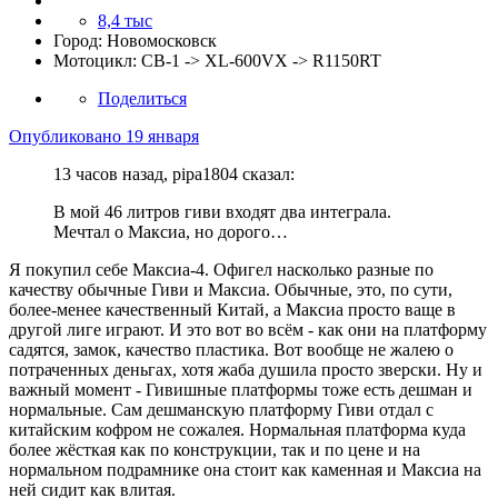
8,4 тыс
Город:
Новомосковск
Мотоцикл:
CB-1 -> XL-600VX -> R1150RT
Поделиться
Опубликовано
19 января
13 часов назад, pipa1804 сказал:
В мой 46 литров гиви входят два интеграла.
Мечтал о Максиа, но дорого…
Я покупил себе Максиа-4. Офигел насколько разные по
качеству обычные Гиви и Максиа. Обычные, это, по сути,
более-менее качественный Китай, а Максиа просто ваще в
другой лиге играют. И это вот во всём - как они на платформу
садятся, замок, качество пластика. Вот вообще не жалею о
потраченных деньгах, хотя жаба душила просто зверски. Ну и
важный момент - Гивишные платформы тоже есть дешман и
нормальные. Сам дешманскую платформу Гиви отдал с
китайским кофром не сожалея. Нормальная платформа куда
более жёсткая как по конструкции, так и по цене и на
нормальном подрамнике она стоит как каменная и Максиа на
ней сидит как влитая.