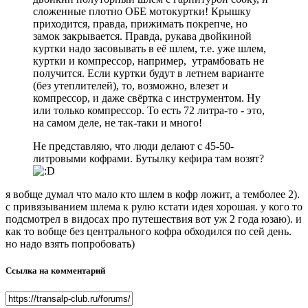
сложенные плотно ОБЕ мотокуртки! Крышку
приходится, правда, прижимать покрепче, но
замок закрывается. Правда, рукава двойкиной
куртки надо засовывать в её шлем, т.е. уже шлем,
куртки и компрессор, например, утрамбовать не
получится. Если куртки будут в летнем варианте
(без утеплителей), то, возможно, влезет и
компрессор, и даже свёртка с инструментом. Ну
или только компрессор. То есть 72 литра-то - это,
на самом деле, не так-таки и много!
Не представляю, что люди делают с 45-50-
литровыми кофрами. Бутылку кефира там возят?
я вобще думал что мало кто шлем в кофр ложит, а темболее 2).
с привязыванием шлема к рулю кстати идея хорошая. у кого то
подсмотрел в видосах про путешествия вот уж 2 года юзаю). и
как то вобще без центрального кофра обходился по сей день.
но надо взять попробовать)
Ссылка на комментарий