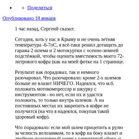
Поделиться
Опубликовано
18 января
1 час назад, Сергенй сказал:
Сегодня, хоть у нас в Крыму и не очень летняя
температура -6-7оС, я всё-таки решил дотащить до
гаража 2 шлема и 2 мотокуртки с осенне-зимней
подстёжкой, чтобы оценить вместимость моего 72-
литрового кофра (как на моей фотке на 1 странице.
Результат как порадовал, так и немного
разочаровал. Что разочаровало: кроме 2-х шлемов
больше не влазит НИЧЕГО. Надеялся, что м.б.
положить мотокомпрессор и шкурку с
инструментом - но нет, если их и удастся
положить, то только внутрь шлемов. А на
постоянных местах их закрепить в кофре не
получится (на что я надеялся, покупая такой
здоровый кофр).
Что порадовало: если мой шлем прицепить к рулю
за челюсть велозамком, то в кофр на боку влазит и
двойкин полуторный шлем с гарнитурой сбоку, и