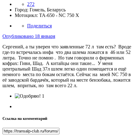
272
Город:
Гомель, Беларусь
Мотоцикл:
TA-650 - NC 750 X
Поделиться
Опубликовано
18 января
Сергений, а ты уверен что заявленные 72 л там есть? Вроде
где-то встречалась инфа что два шлема ложатся в 46 или 52
литра. Точно не помню . Но там говорили о фирменных
кофрах: Гиви, Шад. А китайцы они такие... У меня
центральный Шад 37л шлем легко один помещается и ещё
немного места по бокам остаётся. Сейчас на моей NC 750 в
её заводской бардачёк, который на месте бензобака, ложится
шлем, впритык, но там всего 22 л.
1
Ссылка на комментарий