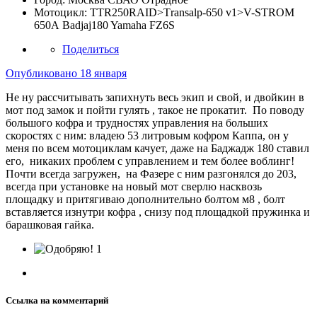
Мотоцикл:
TTR250RAID>Тransalp-650 v1>V-STROM
650А Badjaj180 Yamaha FZ6S
Поделиться
Опубликовано
18 января
Не ну рассчитывать запихнуть весь экип и свой, и двойкин в
мот под замок и пойти гулять , такое не прокатит. По поводу
большого кофра и трудностях управления на больших
скоростях с ним: владею 53 литровым кофром Каппа, он у
меня по всем мотоциклам качует, даже на Баджадж 180 ставил
его, никаких проблем с управлением и тем более воблинг!
Почти всегда загружен, на Фазере с ним разгонялся до 203,
всегда при установке на новый мот сверлю насквозь
площадку и притягиваю дополнительно болтом м8 , болт
вставляется изнутри кофра , снизу под площадкой пружинка и
барашковая гайка.
1
Ссылка на комментарий