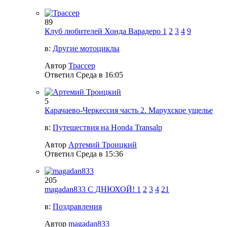
89
Клуб любителей Хонда Варадеро
1
2
3
4
9
в:
Другие мотоциклы
Автор
Трассер
Ответил
Среда в 16:05
5
Карачаево-Черкессия часть 2. Марухское ущелье
в:
Путешествия на Honda Transalp
Автор
Артемий Троицкий
Ответил
Среда в 15:36
205
magadan833 С ДНЮХОЙ!
1
2
3
4
21
в:
Поздравления
Автор
magadan833