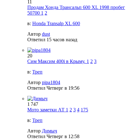
11
Продам Хонда Трансальп 600 XL 1998 пробег
50700
1
2
в:
Honda Transalp XL 600
Автор
dust
Ответил
15 часов назад
20
Сим Максим 400i в Крыму.
1
2
3
в:
Треп
Автор
pipa1804
Ответил
Четверг в 19:56
1 747
Мото заметки АТ
1
2
3
4
175
в:
Треп
Автор
Димыч
Ответил
Четверг в 12:58